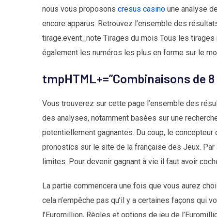
nous vous proposons
cresus casino
une analyse de
encore apparus. Retrouvez l’ensemble des résultat
tirage.event_note Tirages du mois Tous les tirages 
également les numéros les plus en forme sur le mo
tmpHTML+=”Combinaisons de 8 C
Vous trouverez sur cette page l’ensemble des résul
des analyses, notamment basées sur une recherche s
potentiellement gagnantes. Du coup, le concepteur 
pronostics sur le site de la française des Jeux. Par 
limites. Pour devenir gagnant à vie il faut avoir c
La partie commencera une fois que vous aurez chois
cela n’empêche pas qu’il y a certaines façons qui vous
l’Euromillion, Règles et options de jeu de l’Euromill