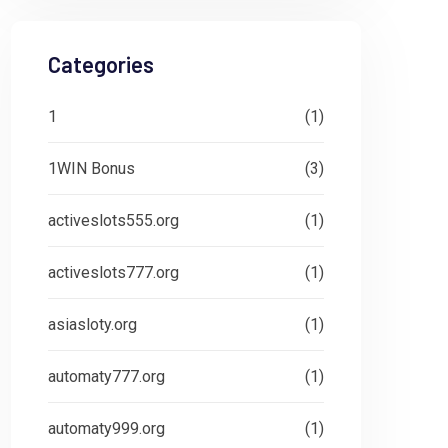
Categories
1
(1)
1WIN Bonus
(3)
activeslots555.org
(1)
activeslots777.org
(1)
asiasloty.org
(1)
automaty777.org
(1)
automaty999.org
(1)