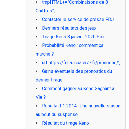
tmpHTML+=”Combinaisons de 8
Chiffres”;
Contacter le service de presse FDJ
Derniers résultats des jeux :
Tirage Keno 8 janvier 2020 Soir
Probabilité Keno : comment ça
marche ?
url:’https://fdjeu.coach77.fr/pronostic/’,
Gains éventuels des pronostics du
dernier tirage
Comment gagner au Keno Gagnant à
Vie ?
Resultat F1 2014 : Une nouvelle saison
au bout du suspense
Résultat du tirage Keno