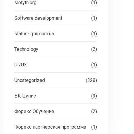
slotyth.org
(1)
Software development
(1)
status-irpin.com.ua
(1)
Technology
(2)
UI/UX
(1)
Uncategorized
(328)
БК Цупис
(3)
Форекс Обучение
(2)
Форекс партнерская программа
(1)