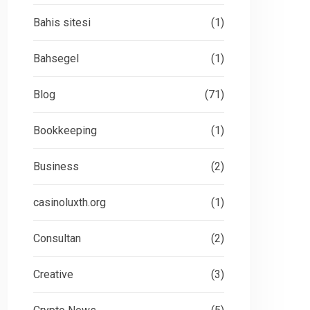
Bahis sitesi
(1)
Bahsegel
(1)
Blog
(71)
Bookkeeping
(1)
Business
(2)
casinoluxth.org
(1)
Consultan
(2)
Creative
(3)