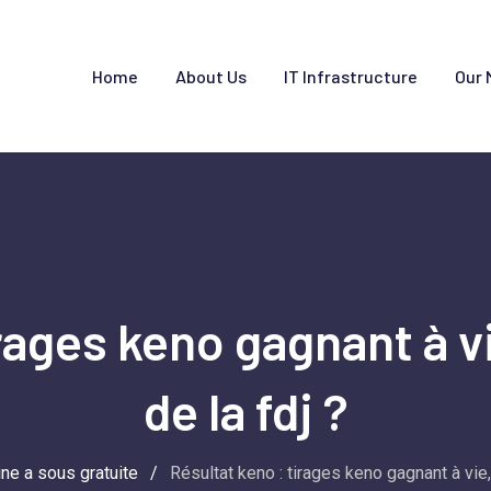
Home
About Us
IT Infrastructure
Our 
irages keno gagnant à v
de la fdj ?
ne a sous gratuite
/
Résultat keno : tirages keno gagnant à vie,