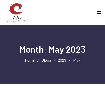
Skip
to
content
Month:
May 2023
Home
/
Blogs
/
2023
/
May