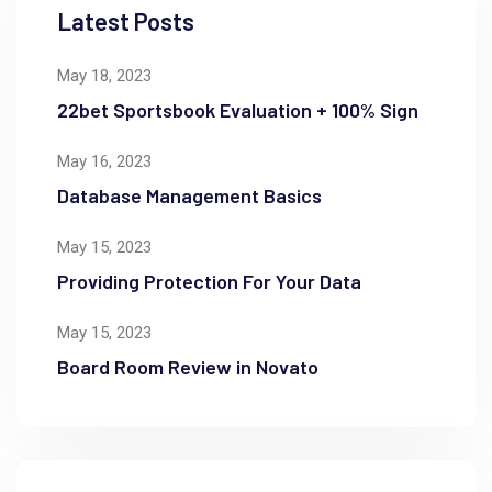
Latest Posts
May 18, 2023
22bet Sportsbook Evaluation + 100% Sign
May 16, 2023
Database Management Basics
May 15, 2023
Providing Protection For Your Data
May 15, 2023
Board Room Review in Novato