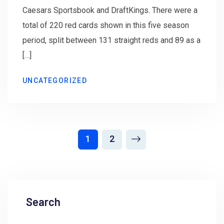
Caesars Sportsbook and DraftKings. There were a
total of 220 red cards shown in this five season
period, split between 131 straight reds and 89 as a
[…]
UNCATEGORIZED
1
2
Search