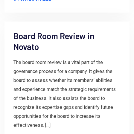
Board Room Review in
Novato
The board room review is a vital part of the
governance process for a company. It gives the
board to assess whether its members’ abilities
and experience match the strategic requirements
of the business. It also assists the board to
recognize its expertise gaps and identify future
opportunities for the board to increase its
effectiveness. […]