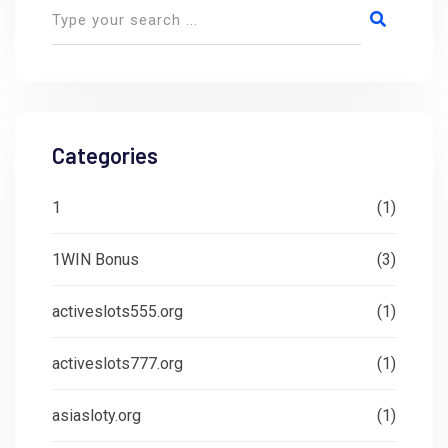
Categories
1
(1)
1WIN Bonus
(3)
activeslots555.org
(1)
activeslots777.org
(1)
asiasloty.org
(1)