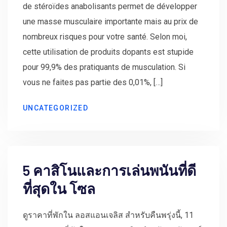
de stéroïdes anabolisants permet de développer
une masse musculaire importante mais au prix de
nombreux risques pour votre santé. Selon moi,
cette utilisation de produits dopants est stupide
pour 99,9% des pratiquants de musculation. Si
vous ne faites pas partie des 0,01%, […]
UNCATEGORIZED
5 คาสิโนและการเล่นพนันที่ดี
ที่สุดใน โซล
ดูราคาที่พักใน ลอสแอนเจลิส สำหรับคืนพรุ่งนี้, 11