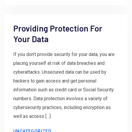
Providing Protection For
Your Data
If you don’t provide security for your data, you are
placing yourself at risk of data breaches and
cyberattacks. Unsecured data can be used by
hackers to gain access and get personal
information such as credit card or Social Security
numbers. Data protection involves a variety of
cybersecurity practices, including encryption as
well as access […]
UNCATEGORIZED