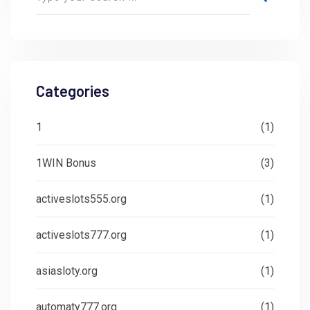
Categories
1
(1)
1WIN Bonus
(3)
activeslots555.org
(1)
activeslots777.org
(1)
asiasloty.org
(1)
automaty777.org
(1)