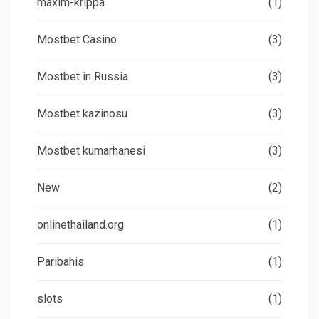
maxim-krippa
(1)
Mostbet Casino
(3)
Mostbet in Russia
(3)
Mostbet kazinosu
(3)
Mostbet kumarhanesi
(3)
New
(2)
onlinethailand.org
(1)
Paribahis
(1)
slots
(1)