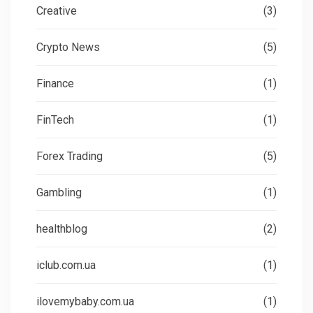
Creative
(3)
Crypto News
(5)
Finance
(1)
FinTech
(1)
Forex Trading
(5)
Gambling
(1)
healthblog
(2)
iclub.com.ua
(1)
ilovemybaby.com.ua
(1)