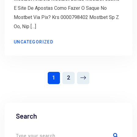
E Site De Apostas Como Fazer O Saque No
Mostbet Via Pix? Krs 0000798402 Mostbet Sp Z
Oo, Nip […]
UNCATEGORIZED
1
2
Search