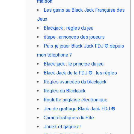
maison
Les gains au Black Jack Française des
Jeux
Blackjack : règles du jeu
étape : annonces des joueurs
Puis-je jouer Black Jack FDJ ® depuis
mon téléphone ?
Black-jack : le principe du jeu
Black Jack de la FDJ ® : les règles
Règles avancées du blackjack
Règles du Blackjack
Roulette anglaise électronique
Jeu de grattage Black Jack FDJ ®
Caractéristiques du Site
Jouez et gagnez !