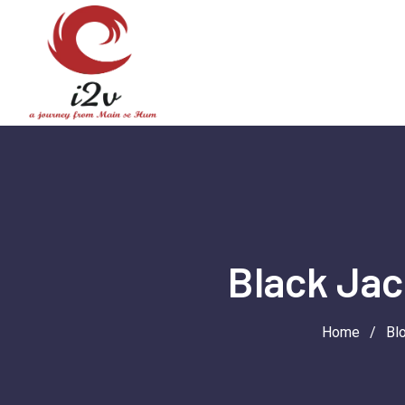
Skip
to
content
Black Jac
Home
/
Bl