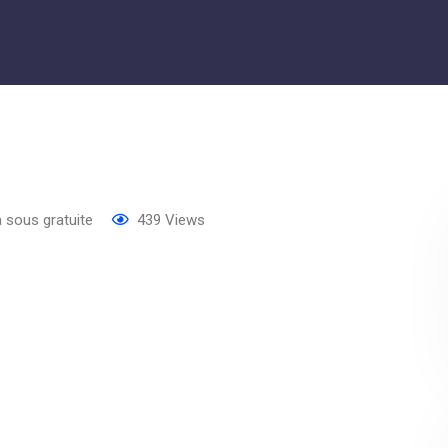
 sous gratuite
439
Views