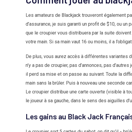
Les amateurs de Blackjack trouveront également pass
d’assurance, je suis garanti un profit de $10, ou un
que le croupier vous distribuera par la suite doivent
votre main. Si sa main vaut 16 ou moins, il a l’obligat
De plus, vous aurez accès à différentes variantes d
n’y a pas de croupier, pas d’annonces, pas d’autres j
il perd sa mise et on passe au suivant. Toute la diff
main sans la brûler. Puis à nouveau une seconde cart
Le croupier distribue une carte ouverte (visible à 
le joueur à sa gauche, dans le sens des aiguilles d’
Les gains au Black Jack Françai
Le croupier sort 5 cartes du sabot, on dit qu’il « brûl