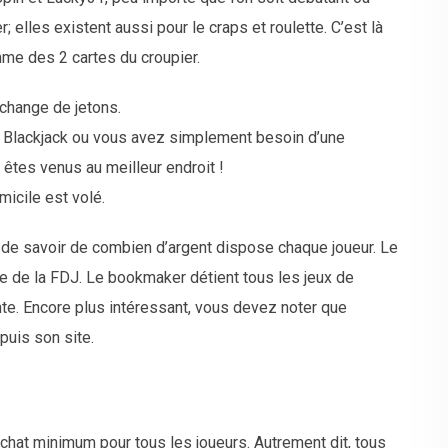
; elles existent aussi pour le craps et roulette. C’est là
somme des 2 cartes du croupier.
échange de jetons.
e Blackjack ou vous avez simplement besoin d’une
s êtes venus au meilleur endroit !
micile est volé.
e de savoir de combien d’argent dispose chaque joueur. Le
ite de la FDJ. Le bookmaker détient tous les jeux de
nte. Encore plus intéressant, vous devez noter que
puis son site.
n achat minimum pour tous les joueurs. Autrement dit, tous