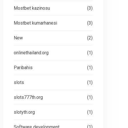
Mostbet kazinosu
(3)
Mostbet kumarhanesi
(3)
New
(2)
onlinethailand.org
(1)
Paribahis
(1)
slots
(1)
slots777th.org
(1)
slotyth.org
(1)
Software development
(1)