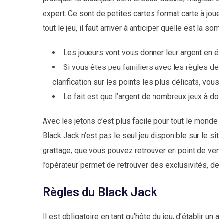
expert. Ce sont de petites cartes format carte à jouer
tout le jeu, il faut arriver à anticiper quelle est la 
Les joueurs vont vous donner leur argent en 
Si vous êtes peu familiers avec les règles d
clarification sur les points les plus délicats, vou
Le fait est que l’argent de nombreux jeux à do
Avec les jetons c’est plus facile pour tout le mond
Black Jack n’est pas le seul jeu disponible sur le s
grattage, que vous pouvez retrouver en point de ve
l’opérateur permet de retrouver des exclusivités, de
Règles du Black Jack
Il est obligatoire en tant qu’hôte du jeu, d’établir u