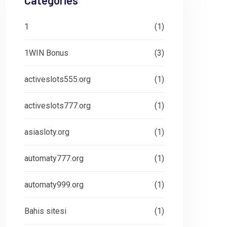
Categories
1
(1)
1WIN Bonus
(3)
activeslots555.org
(1)
activeslots777.org
(1)
asiasloty.org
(1)
automaty777.org
(1)
automaty999.org
(1)
Bahis sitesi
(1)