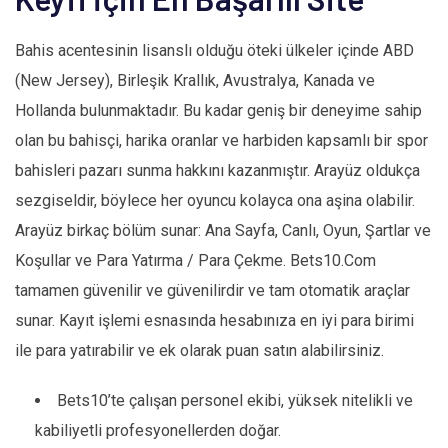
Bahis acentesinin lisanslı olduğu öteki ülkeler içinde ABD
(New Jersey), Birleşik Krallık, Avustralya, Kanada ve
Hollanda bulunmaktadır. Bu kadar geniş bir deneyime sahip
olan bu bahisçi, harika oranlar ve harbiden kapsamlı bir spor
bahisleri pazarı sunma hakkını kazanmıştır. Arayüz oldukça
sezgiseldir, böylece her oyuncu kolayca ona aşina olabilir.
Arayüz birkaç bölüm sunar: Ana Sayfa, Canlı, Oyun, Şartlar ve
Koşullar ve Para Yatırma / Para Çekme. Bets10.Com
tamamen güvenilir ve güvenilirdir ve tam otomatik araçlar
sunar. Kayıt işlemi esnasında hesabınıza en iyi para birimi
ile para yatırabilir ve ek olarak puan satın alabilirsiniz.
Bets10’te çalışan personel ekibi, yüksek nitelikli ve
kabiliyetli profesyonellerden doğar.