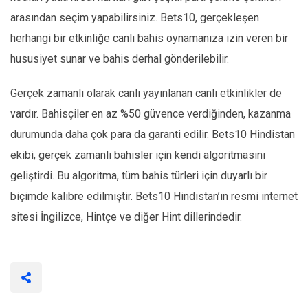
arasından seçim yapabilirsiniz. Bets10, gerçekleşen
herhangi bir etkinliğe canlı bahis oynamanıza izin veren bir
hususiyet sunar ve bahis derhal gönderilebilir.
Gerçek zamanlı olarak canlı yayınlanan canlı etkinlikler de
vardır. Bahisçiler en az %50 güvence verdiğinden, kazanma
durumunda daha çok para da garanti edilir. Bets10 Hindistan
ekibi, gerçek zamanlı bahisler için kendi algoritmasını
geliştirdi. Bu algoritma, tüm bahis türleri için duyarlı bir
biçimde kalibre edilmiştir. Bets10 Hindistan’ın resmi internet
sitesi İngilizce, Hintçe ve diğer Hint dillerindedir.