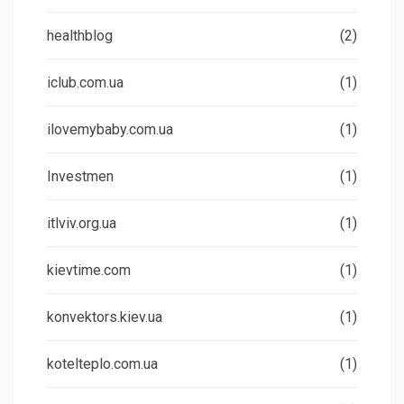
healthblog
(2)
iclub.com.ua
(1)
ilovemybaby.com.ua
(1)
Investmen
(1)
itlviv.org.ua
(1)
kievtime.com
(1)
konvektors.kiev.ua
(1)
kotelteplo.com.ua
(1)