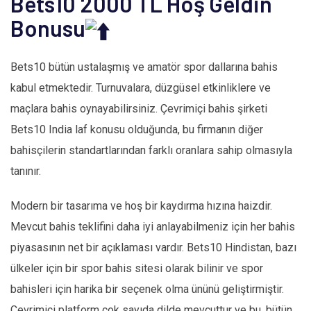
Bets10 2000 TL Hoş Geldin
Bonusu
Bets10 bütün ustalaşmış ve amatör spor dallarına bahis
kabul etmektedir. Turnuvalara, düzgüsel etkinliklere ve
maçlara bahis oynayabilirsiniz. Çevrimiçi bahis şirketi
Bets10 India laf konusu olduğunda, bu firmanın diğer
bahisçilerin standartlarından farklı oranlara sahip olmasıyla
tanınır.
Modern bir tasarıma ve hoş bir kaydırma hızına haizdir.
Mevcut bahis teklifini daha iyi anlayabilmeniz için her bahis
piyasasının net bir açıklaması vardır. Bets10 Hindistan, bazı
ülkeler için bir spor bahis sitesi olarak bilinir ve spor
bahisleri için harika bir seçenek olma ününü geliştirmiştir.
Çevrimiçi platform çok sayıda dilde mevcuttur ve bu, bütün