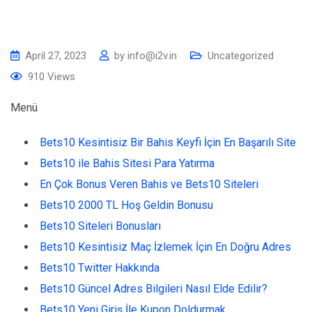
April 27, 2023
by
info@i2v.in
Uncategorized
910
Views
Menü
Bets10 Kesintisiz Bir Bahis Keyfi İçin En Başarılı Site
Bets10 ile Bahis Sitesi Para Yatırma
En Çok Bonus Veren Bahis ve Bets10 Siteleri
Bets10 2000 TL Hoş Geldin Bonusu
Bets10 Siteleri Bonusları
Bets10 Kesintisiz Maç İzlemek İçin En Doğru Adres
Bets10 Twitter Hakkında
Bets10 Güncel Adres Bilgileri Nasıl Elde Edilir?
Bets10 Yeni Giriş İle Kupon Doldurmak