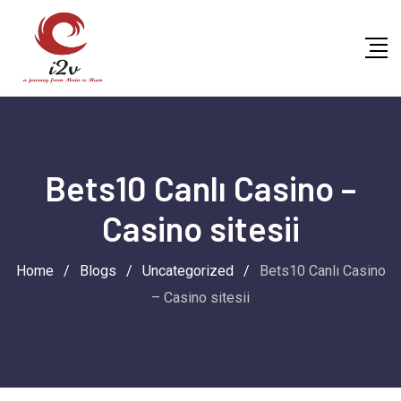
Skip
to
content
Bets10 Canlı Casino –
Casino sitesii
Home
/
Blogs
/
Uncategorized
/
Bets10 Canlı Casino
– Casino sitesii