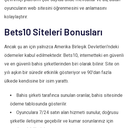
oyuncuların web sitesini öğrenmesini ve anlamasını
kolaylaştırır.
Bets10 Siteleri Bonusları
Ancak şu an için yalnızca Amerika Birleşik Devletleri’ndeki
ödemeler kabul edilmektedir. Bets10, internetteki en güvenli
ve en güvenli bahis şirketlerinden biri olarak bilinir. Site on
yılı aşkın bir süredir etkinlik gösteriyor ve 90’dan fazla
ülkede kendisine bir isim yarattı.
Bahis şirketi tarafınca sunulan oranlar, bahis sitesinde
ödeme tablosunda gösterilir.
Oyunculara 7/24 satın alan hizmeti sunulur, doğrusu
şirketle iletişime geçebilir ve kumar sorunlarınız için