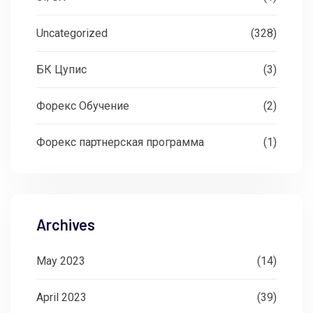
Uncategorized
(328)
БК Цупис
(3)
Форекс Обучение
(2)
Форекс партнерская программа
(1)
Archives
May 2023
(14)
April 2023
(39)