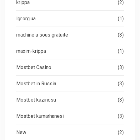
krippa
(2)
lgr.org.ua
(1)
machine a sous gratuite
(3)
maxim-krippa
(1)
Mostbet Casino
(3)
Mostbet in Russia
(3)
Mostbet kazinosu
(3)
Mostbet kumarhanesi
(3)
New
(2)