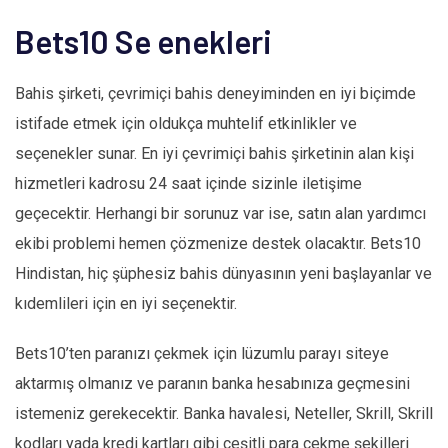
Bets10 Se enekleri
Bahis şirketi, çevrimiçi bahis deneyiminden en iyi biçimde
istifade etmek için oldukça muhtelif etkinlikler ve
seçenekler sunar. En iyi çevrimiçi bahis şirketinin alan kişi
hizmetleri kadrosu 24 saat içinde sizinle iletişime
geçecektir. Herhangi bir sorunuz var ise, satın alan yardımcı
ekibi problemi hemen çözmenize destek olacaktır. Bets10
Hindistan, hiç şüphesiz bahis dünyasının yeni başlayanlar ve
kıdemlileri için en iyi seçenektir.
Bets10’ten paranızı çekmek için lüzumlu parayı siteye
aktarmış olmanız ve paranın banka hesabınıza geçmesini
istemeniz gerekecektir. Banka havalesi, Neteller, Skrill, Skrill
kodları yada kredi kartları gibi çeşitli para çekme şekilleri