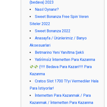
(bedava) 2023
Nasıl Oynanır?
Sweet Bonanza Free Spin Veren
Siteler 2022
Sweet Bonanza 2022
Anasayfa / Ürünlerimiz / Banyo
Aksesuarlari
Betmarino Yeni Yanıltma Şekli
Yati̇ri̇msi̇z İnternetten Para Kazanma
(!!!! Bedava Para Kazan!!!! Para
Kazanma
Cratos Slot 1700 Tl’yi Vermediler Hala
Para İstiyorlar!
İnternetten Para Kazanmak / Para
Kazanmak / İnternetten Para Kazanma