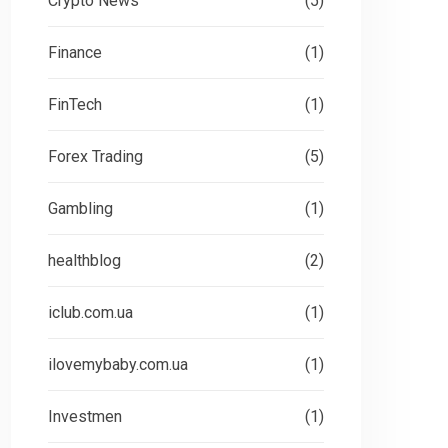
Crypto News
(5)
Finance
(1)
FinTech
(1)
Forex Trading
(5)
Gambling
(1)
healthblog
(2)
iclub.com.ua
(1)
ilovemybaby.com.ua
(1)
Investmen
(1)