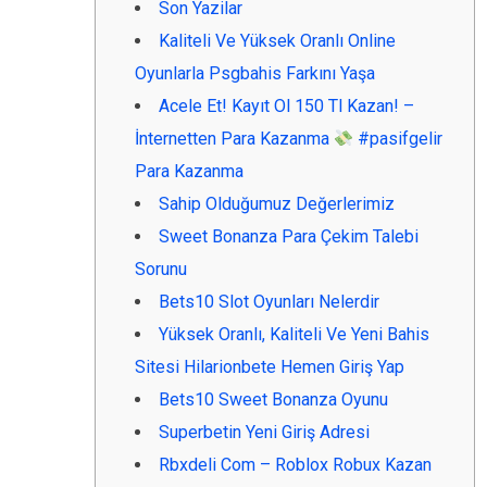
Son Yazilar
Kaliteli Ve Yüksek Oranlı Online
Oyunlarla Psgbahis Farkını Yaşa
Acele Et! Kayıt Ol 150 Tl Kazan! –
İnternetten Para Kazanma
#pasifgelir
Para Kazanma
Sahip Olduğumuz Değerlerimiz
Sweet Bonanza Para Çekim Talebi
Sorunu
Bets10 Slot Oyunları Nelerdir
Yüksek Oranlı, Kaliteli Ve Yeni Bahis
Sitesi Hilarionbete Hemen Giriş Yap
Bets10 Sweet Bonanza Oyunu
Superbetin Yeni Giriş Adresi
Rbxdeli Com – Roblox Robux Kazan