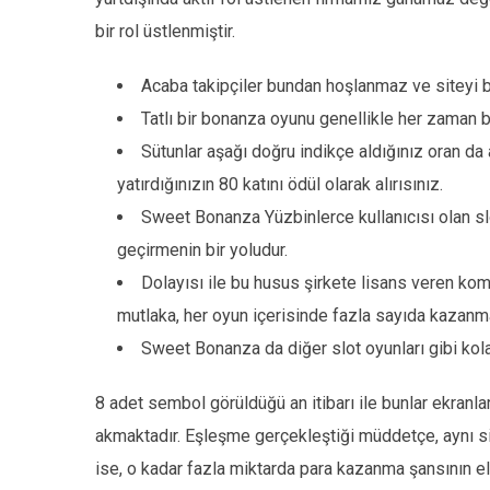
bir rol üstlenmiştir.
Acaba takipçiler bundan hoşlanmaz ve siteyi bı
Tatlı bir bonanza oyunu genellikle her zaman be
Sütunlar aşağı doğru indikçe aldığınız oran da 
yatırdığınızın 80 katını ödül olarak alırısınız.
Sweet Bonanza Yüzbinlerce kullanıcısı olan sl
geçirmenin bir yoludur.
Dolayısı ile bu husus şirkete lisans veren ko
mutlaka, her oyun içerisinde fazla sayıda kazanm
Sweet Bonanza da diğer slot oyunları gibi kola
8 adet sembol görüldüğü an itibarı ile bunlar ekranl
akmaktadır. Eşleşme gerçekleştiği müddetçe, aynı si
ise, o kadar fazla miktarda para kazanma şansının el