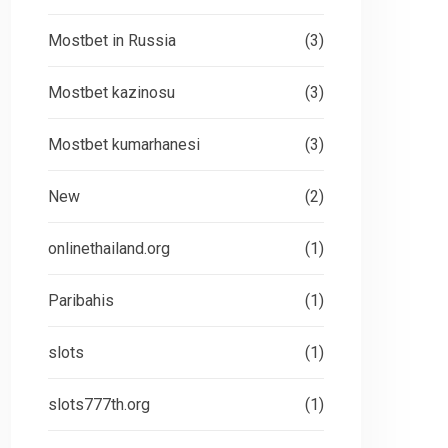
Mostbet in Russia
(3)
Mostbet kazinosu
(3)
Mostbet kumarhanesi
(3)
New
(2)
onlinethailand.org
(1)
Paribahis
(1)
slots
(1)
slots777th.org
(1)