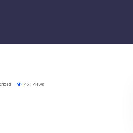
orized
451
Views