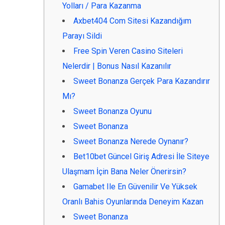
Yolları / Para Kazanma
Axbet404 Com Sitesi Kazandığım
Parayı Sildi
Free Spin Veren Casino Siteleri
Nelerdir | Bonus Nasıl Kazanılır
Sweet Bonanza Gerçek Para Kazandırır
Mı?
Sweet Bonanza Oyunu
Sweet Bonanza
Sweet Bonanza Nerede Oynanır?
Bet10bet Güncel Giriş Adresi İle Siteye
Ulaşmam İçin Bana Neler Önerirsin?
Gamabet Ile En Güvenilir Ve Yüksek
Oranlı Bahis Oyunlarında Deneyim Kazan
Sweet Bonanza