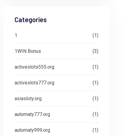
Categories
1
(1)
1WIN Bonus
(3)
activeslots555.org
(1)
activeslots777.org
(1)
asiasloty.org
(1)
automaty777.org
(1)
automaty999.org
(1)