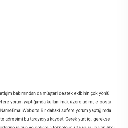
iletişim bakımından da müşteri destek ekibinin çok yönlü
i sefere yorum yaptığımda kullanılmak üzere adımı, e-posta
t. NameEmailWebsite Bir dahaki sefere yorum yaptığımda
e adresimi bu tarayıcıya kaydet. Gerek yurt içi, gerekse
lerine uygun ve gelişmiş teknolojik alt yapısı ile yenilikçi