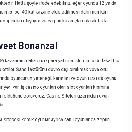
tedir. Hatta şöyle ifade edebiliriz, eğer oyunda 12 ya da
gelmiş ise, 40 kat kazanç elde edilmesi dahi mümkün
reespinden oluşuyor ve çarpan kazançları olarak takla
Sweet Bonanza!
₺ kazandım daha önce para yatırma işlemim oldu fakat hiç
ettiler. Şans faktörünü devre dışı bırakmak veya onu
nda oyuncunun yeteneği, kararları ve oyun tarzı da oyunu
r yeri var. İş casino oyunları olan slot oyunları kısmına
eri olduğunu görüyoruz. Casino Siteleri üzerinden oyun
ır.
a sitedeki kemik oyunlar ayrıca canlı oyunlar da zeplin,